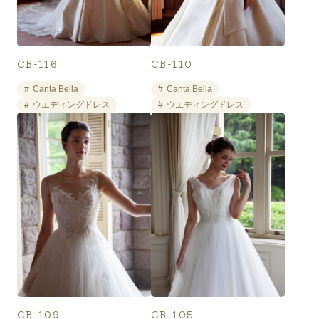
CB-116
CB-110
Canta Bella
Canta Bella
広島ブライダル館について
結婚を決めたおふたりが
今からすることは？
ウエディングドレス
ウエディングドレス
ご相談の流れ
式場案内
広島ブライダル館で
ドレス
できること
おすすめコンテンツ
よくある質問
店舗案内
お友達紹介
CB-109
CB-105