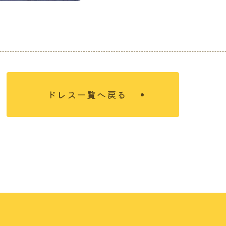
ドレス一覧へ戻る
について
結婚を決めたおふたり
れ
式場