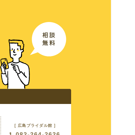
ス
る質問
紹介
[ 広島ブライダル館 ]
082-264-2626