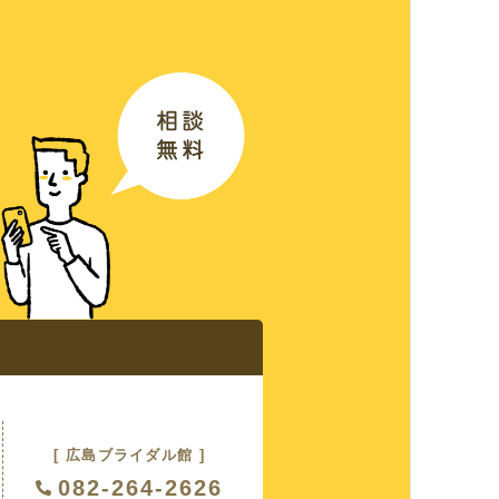
ス
る質問
紹介
[ 広島ブライダル館 ]
082-264-2626