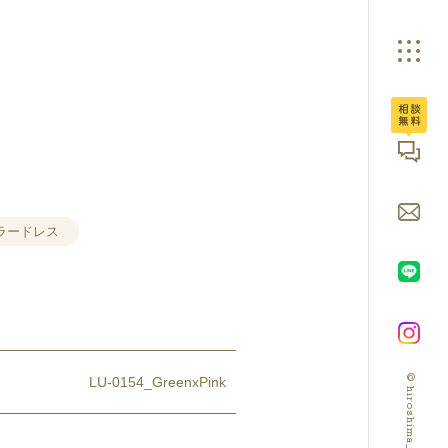
広島ブライダル館へ
ラードレス
© hiroshima_bridalbox
LU-0154_GreenxPink