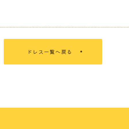
ドレス一覧へ戻る
について
結婚を決めたおふたり
れ
式場