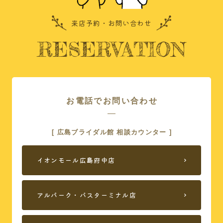
ご相談の流れ
式場案内
来店予約・お問い合わせ
広島ブライダル館で
ドレス
RESERVATION
できること
おすすめコンテンツ
よくある質問
お電話でお問い合わせ
店舗案内
お友達紹介
[ 広島ブライダル館 相談カウンター ]
来店予約
イオンモール広島府中店
プライバシーポリシー
アルパーク・バスターミナル店