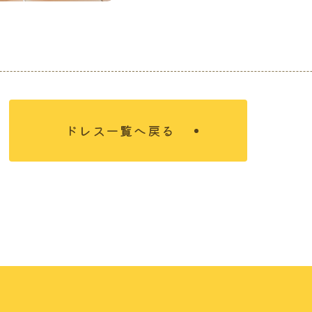
ドレス一覧へ戻る
について
結婚を決めたおふたり
れ
式場