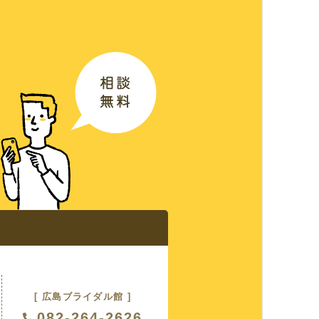
ス
る質問
紹介
[ 広島ブライダル館 ]
082-264-2626