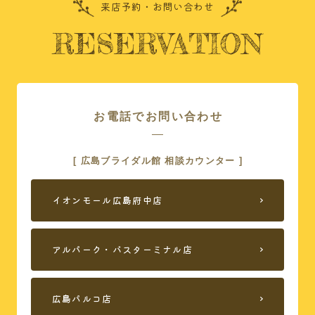
来店予約・お問い合わせ
ご相談の流れ
式場案内
RESERVATION
広島ブライダル館で
ドレス
できること
おすすめコンテンツ
よくある質問
お電話でお問い合わせ
店舗案内
お友達紹介
[ 広島ブライダル館 相談カウンター ]
来店予約
イオンモール広島府中店
アルパーク・バスターミナル店
プライバシーポリシー
広島パルコ店