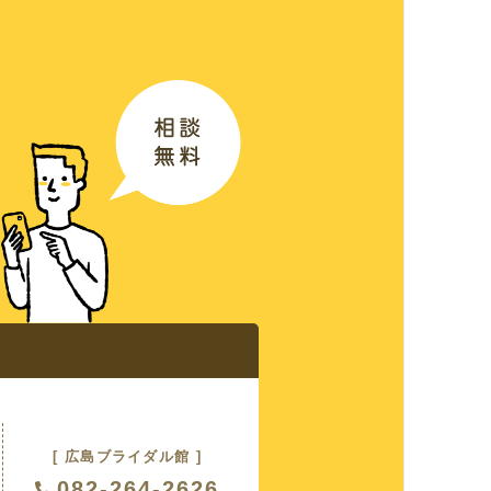
ス
る質問
紹介
[ 広島ブライダル館 ]
082-264-2626