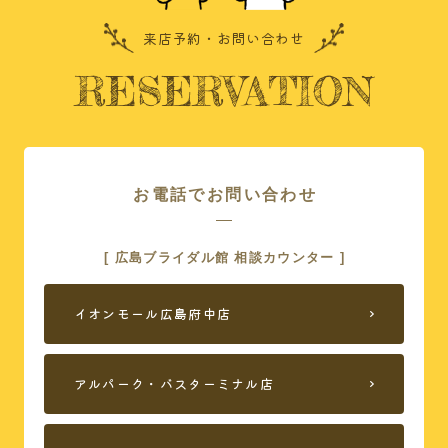
ご相談の流れ
式場案内
来店予約・お問い合わせ
RESERVATION
広島ブライダル館で
ドレス
できること
おすすめコンテンツ
よくある質問
お電話でお問い合わせ
店舗案内
お友達紹介
[ 広島ブライダル館 相談カウンター ]
来店予約
イオンモール広島府中店
プライバシーポリシー
アルパーク・バスターミナル店